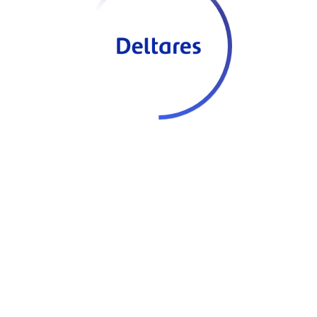
ladesh zijn waterveiligheid en waterbeheer een grote
ium van bedrijven en overheidsinstellingen uit Bangladesh en
t Bangladesh Delta Plan 2100 ontwikkeld, gebaseerd op
rkelijkheid wordt, zal ons land er een stuk beter voorstaan. Er
overstromingen zijn en minder mensen zullen hun huis
houdhury vanuit Dhaka, de hoofdstad van Bangladesh.
wat overstromingen mee. Zo herinnert hij zich de grote
t grootste deel van Dhaka stond onder water. Ons huis net