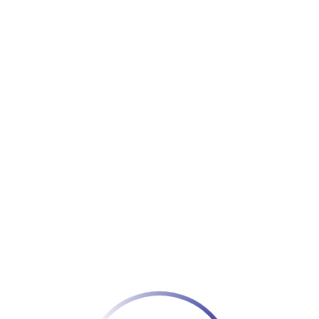
n
sh
 the
 beter
aagde
er met
dhury.